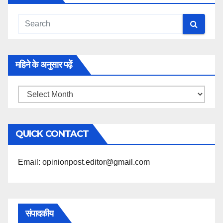
महिने के अनुसार पढ़ें
महिने
के
अनुसार
QUICK CONTACT
पढ़ें
Email: opinionpost.editor@gmail.com
संपादकीय