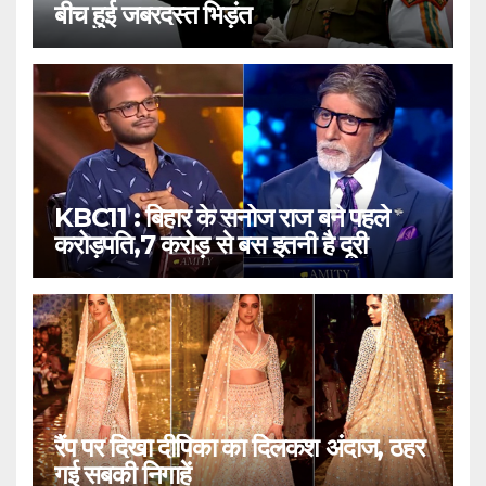
बीच हुई जबरदस्त भिड़ंत
KBC11 : बिहार के सनोज राज बने पहले
करोड़पति,7 करोड़ से बस इतनी है दूरी
रैंप पर दिखा दीपिका का दिलकश अंदाज, ठहर
गई सबकी निगाहें