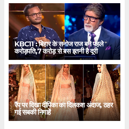
KBC11 : बिहार के सनोज राज बने पहले
करोड़पति,7 करोड़ से बस इतनी है दूरी
रैंप पर दिखा दीपिका का दिलकश अंदाज, ठहर
गई सबकी निगाहें