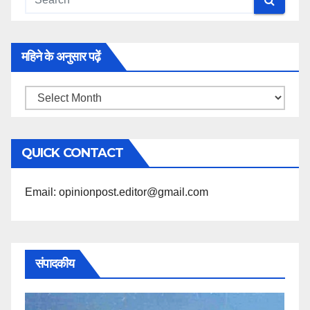
महिने के अनुसार पढ़ें
महिने
के
अनुसार
QUICK CONTACT
पढ़ें
Email: opinionpost.editor@gmail.com
संपादकीय