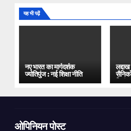
यह भी पढ़ें
नए भारत का मार्गदर्शक
लद्दाख
ज्योतिपुंज : नई शिक्षा नीति
सैनिको
2020
भिड़ंत
ओपिनियन पोस्ट