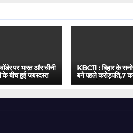
 बॉर्डर पर भारत और चीनी
KBC11 : बिहार के सन
ं के बीच हुई जबरदस्त
बने पहले करोड़पति,7 कर
बस इतनी है दूरी