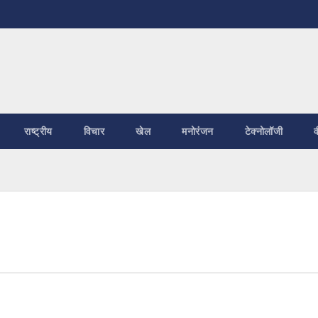
राष्ट्रीय
विचार
खेल
मनोरंजन
टेक्नोलॉजी
व