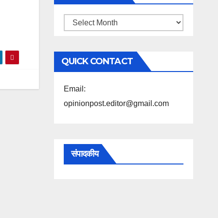
महिने
के
अनुसार
QUICK CONTACT
पढ़ें
Email:
opinionpost.editor@gmail.com
संपादकीय