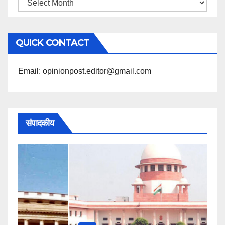
महिने
के
अनुसार
QUICK CONTACT
पढ़ें
Email: opinionpost.editor@gmail.com
संपादकीय