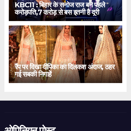
KBC11 : बिहार के सनोज राज बने पहले
करोड़पति,7 करोड़ से बस इतनी है दूरी
रैंप पर दिखा दीपिका का दिलकश अंदाज, ठहर
गई सबकी निगाहें
ओपिनियन पोस्ट