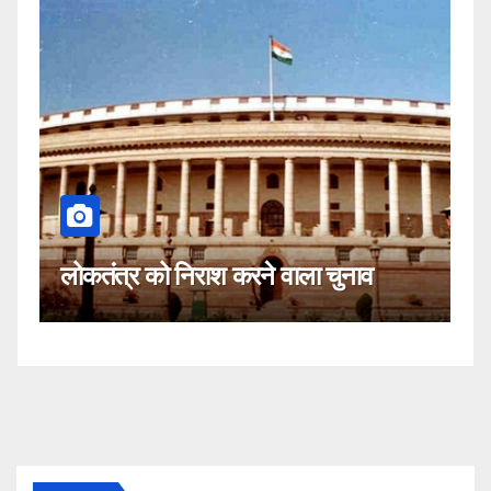
कहीं यह सीजेआई के खिलाफ साजिश तो
 चुनाव
नहीं!