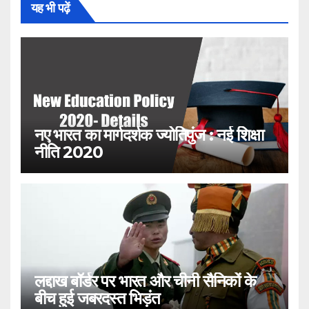
यह भी पढ़ें
नए भारत का मार्गदर्शक ज्योतिपुंज : नई शिक्षा
नीति 2020
लद्दाख बॉर्डर पर भारत और चीनी सैनिकों के
बीच हुई जबरदस्त भिड़ंत