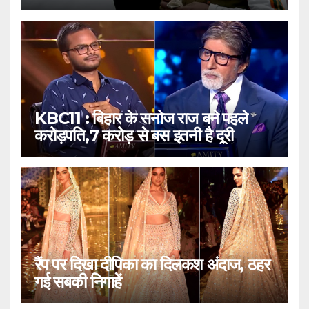
KBC11 : बिहार के सनोज राज बने पहले
करोड़पति,7 करोड़ से बस इतनी है दूरी
रैंप पर दिखा दीपिका का दिलकश अंदाज, ठहर
गई सबकी निगाहें