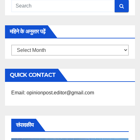
महिने के अनुसार पढ़ें
महिने
के
अनुसार
QUICK CONTACT
पढ़ें
Email: opinionpost.editor@gmail.com
संपादकीय