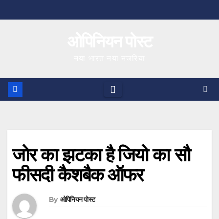
Skip
to
ओपिनियन पोस्ट
content
नया भारत नया नजरिया
जोर का झटका है जियो का सौ
फीसदी कैशबैक ऑफर
By
ओपिनियन पोस्ट