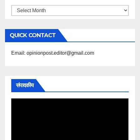
महिने
के
अनुसार
QUICK CONTACT
पढ़ें
Email: opinionpost.editor@gmail.com
संपादकीय