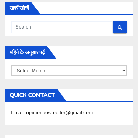
खबरें खोजें
महिने के अनुसार पढ़ें
महिने
के
अनुसार
QUICK CONTACT
पढ़ें
Email: opinionpost.editor@gmail.com