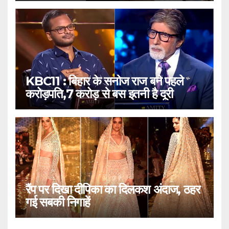
KBC11 : बिहार के सनोज राज बने पहले
करोड़पति,7 करोड़ से बस इतनी है दूरी
रैंप पर दिखा दीपिका का दिलकश अंदाज, ठहर
गई सबकी निगाहें