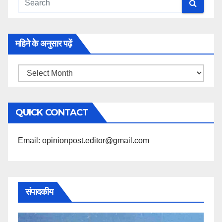
महिने के अनुसार पढ़ें
महिने
के
अनुसार
QUICK CONTACT
पढ़ें
Email: opinionpost.editor@gmail.com
संपादकीय