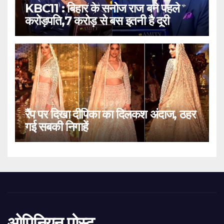
KBC11 : बिहार के सनोज राज बने पहले
करोड़पति,7 करोड़ से बस इतनी है दूरी
रैंप पर दिखा दीपिका का दिलकश अंदाज, ठहर
गई सबकी निगाहें
ओपिनियन पोस्ट