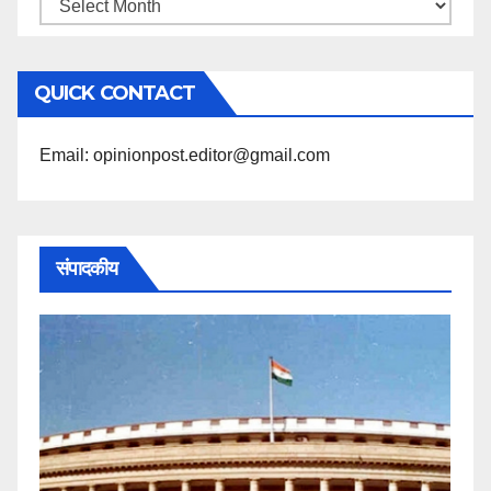
महिने
के
अनुसार
QUICK CONTACT
पढ़ें
Email: opinionpost.editor@gmail.com
संपादकीय