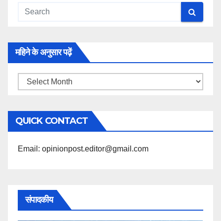
महिने के अनुसार पढ़ें
महिने
के
अनुसार
QUICK CONTACT
पढ़ें
Email: opinionpost.editor@gmail.com
संपादकीय