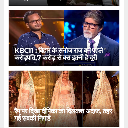
KBC11 : बिहार के सनोज राज बने पहले
करोड़पति,7 करोड़ से बस इतनी है दूरी
रैंप पर दिखा दीपिका का दिलकश अंदाज, ठहर
गई सबकी निगाहें