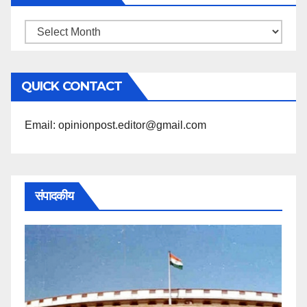
महिने
के
अनुसार
QUICK CONTACT
पढ़ें
Email: opinionpost.editor@gmail.com
संपादकीय