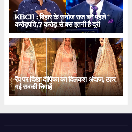
KBC11 : बिहार के सनोज राज बने पहले
करोड़पति,7 करोड़ से बस इतनी है दूरी
रैंप पर दिखा दीपिका का दिलकश अंदाज, ठहर
गई सबकी निगाहें