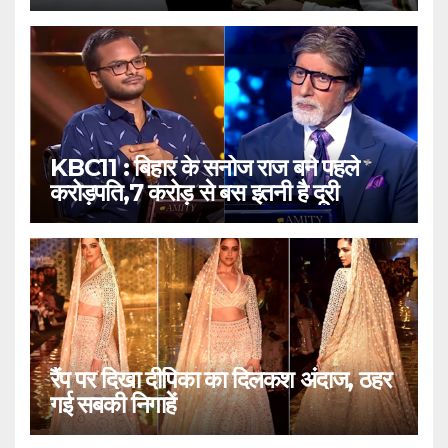
KBC11 : बिहार के सनोज राज बने पहले
करोड़पति,7 करोड़ से बस इतनी है दूरी
रैंप पर दिखा दीपिका का दिलकश अंदाज, ठहर
गई सबकी निगाहें