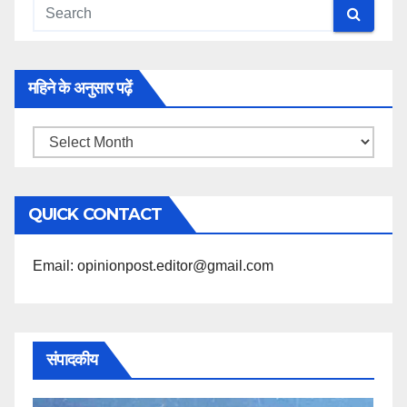
महिने के अनुसार पढ़ें
महिने
के
अनुसार
QUICK CONTACT
पढ़ें
Email: opinionpost.editor@gmail.com
संपादकीय