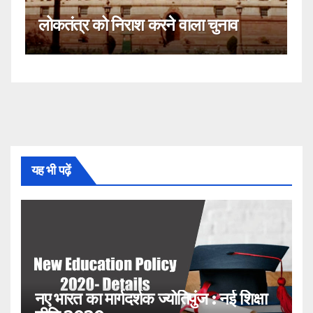
कहीं यह सीजेआई के खिलाफ साजिश तो
चुनाव
नहीं!
यह भी पढ़ें
नए भारत का मार्गदर्शक ज्योतिपुंज : नई शिक्षा