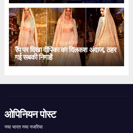
रैंप पर दिखा दीपिका का दिलकश अंदाज, ठहर
गई सबकी निगाहें
ओपिनियन पोस्ट
नया भारत नया नजरिया