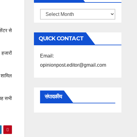
महिने
के
ेंटर से
अनुसार
QUICK CONTACT
पढ़ें
 हजारों
Email:
opinionpost.editor@gmail.com
र शामिल
संपादकीय
 यह सभी