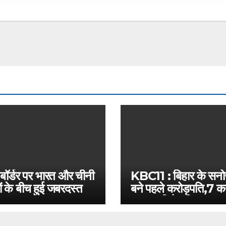
 बॉर्डर पर भारत और चीनी
KBC11 : बिहार के सन
ं के बीच हुई जबरदस्त
बने पहले करोड़पति,7 कर
बस इतनी है दूरी