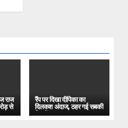
ोज राज
रैंप पर दिखा दीपिका का
ोड़ से
दिलकश अंदाज, ठहर गई सबकी
निगाहें