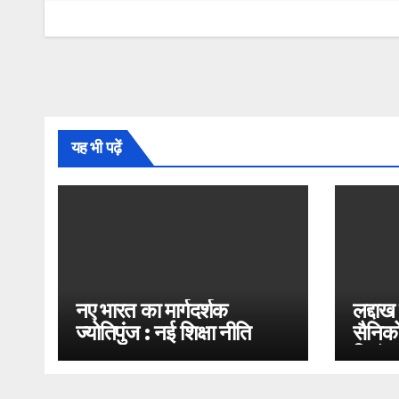
यह भी पढ़ें
नए भारत का मार्गदर्शक
लद्दाख
ज्योतिपुंज : नई शिक्षा नीति
सैनिको
2020
भिड़ंत