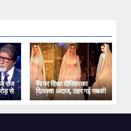
ोज राज
रैंप पर दिखा दीपिका का
ोड़ से
दिलकश अंदाज, ठहर गई सबकी
निगाहें