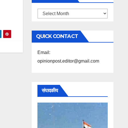
महिने
के
अनुसार
QUICK CONTACT
पढ़ें
Email:
opinionpost.editor@gmail.com
संपादकीय