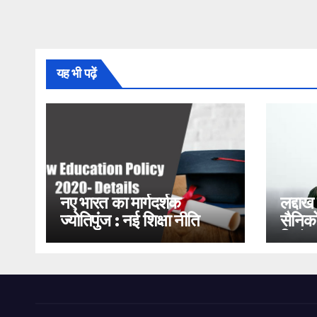
यह भी पढ़ें
नए भारत का मार्गदर्शक
लद्दाख
ज्योतिपुंज : नई शिक्षा नीति
सैनिको
2020
भिड़ंत