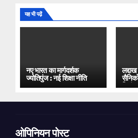
यह भी पढ़ें
नए भारत का मार्गदर्शक
लद्दाख
ज्योतिपुंज : नई शिक्षा नीति
सैनिको
2020
भिड़ंत
ओपिनियन पोस्ट