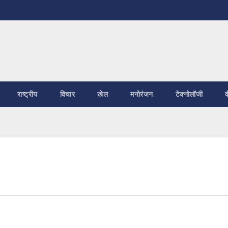
राष्ट्रीय
विचार
खेल
मनोरंजन
टेक्नोलॉजी
व