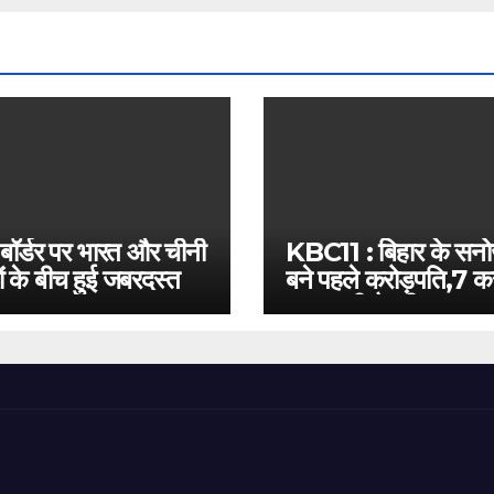
 बॉर्डर पर भारत और चीनी
KBC11 : बिहार के सन
ं के बीच हुई जबरदस्त
बने पहले करोड़पति,7 कर
बस इतनी है दूरी