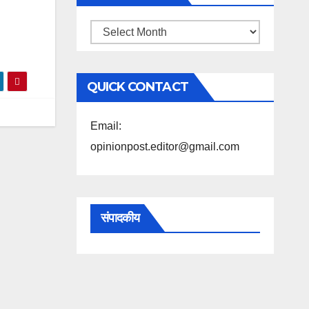
महिने
के
अनुसार
QUICK CONTACT
पढ़ें
Email:
opinionpost.editor@gmail.com
संपादकीय