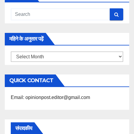
महिने के अनुसार पढ़ें
महिने
के
अनुसार
QUICK CONTACT
पढ़ें
Email: opinionpost.editor@gmail.com
संपादकीय