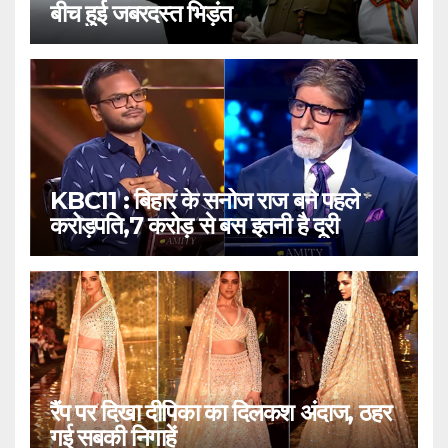
बीच हुई जबरदस्त भिड़ंत
KBC11 : बिहार के सनोज राज बने पहले
करोड़पति,7 करोड़ से बस इतनी है दूरी
रैंप पर दिखा दीपिका का दिलकश अंदाज, ठहर
गई सबकी निगाहें