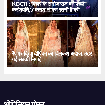
KBC11 : बिहार के सनोज राज बने पहले
करोड़पति,7 करोड़ से बस इतनी है दूरी
रैंप पर दिखा दीपिका का दिलकश अंदाज, ठहर
गई सबकी निगाहें
ओपिनियन पोस्ट