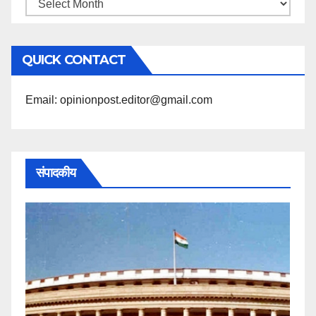
महिने
के
अनुसार
QUICK CONTACT
पढ़ें
Email: opinionpost.editor@gmail.com
संपादकीय