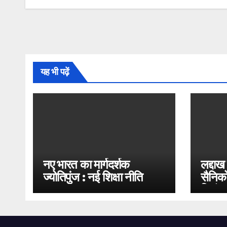
यह भी पढ़ें
नए भारत का मार्गदर्शक
लद्दाख
ज्योतिपुंज : नई शिक्षा नीति
सैनिको
2020
भिड़ंत