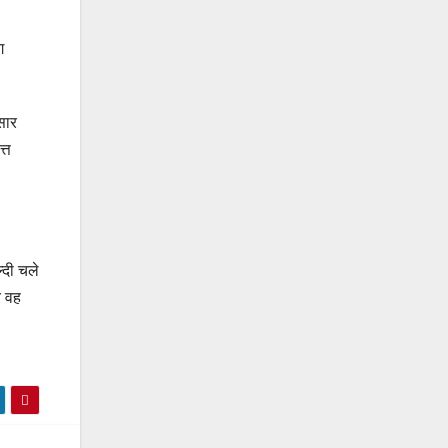
ग
सार
्त
्दी चले
र वह