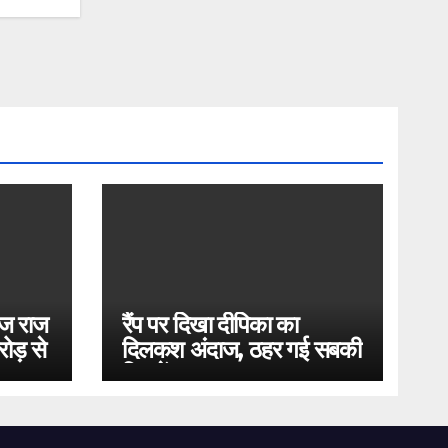
ोज राज
रैंप पर दिखा दीपिका का
ोड़ से
दिलकश अंदाज, ठहर गई सबकी
निगाहें