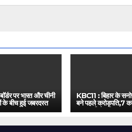
 बॉर्डर पर भारत और चीनी
KBC11 : बिहार के सन
ं के बीच हुई जबरदस्त
बने पहले करोड़पति,7 कर
बस इतनी है दूरी