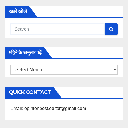
खबरें खोजें
महिने के अनुसार पढ़ें
महिने
के
अनुसार
QUICK CONTACT
पढ़ें
Email: opinionpost.editor@gmail.com