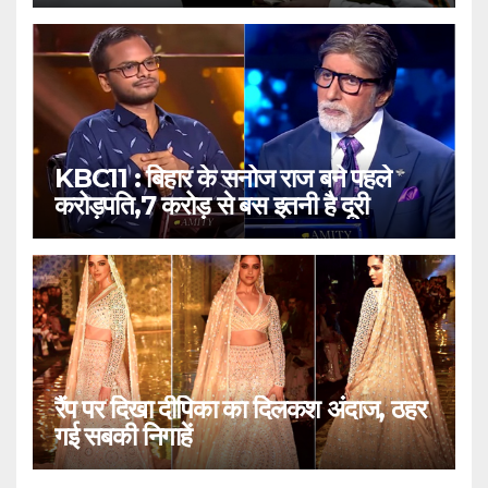
KBC11 : बिहार के सनोज राज बने पहले
करोड़पति,7 करोड़ से बस इतनी है दूरी
रैंप पर दिखा दीपिका का दिलकश अंदाज, ठहर
गई सबकी निगाहें