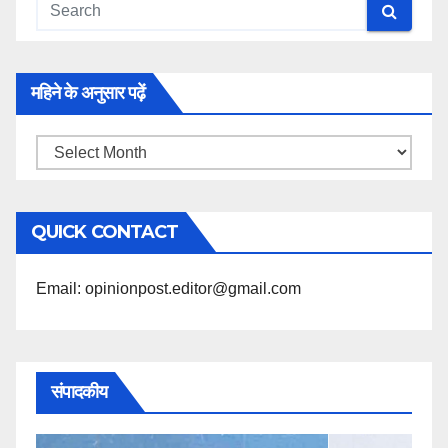
महिने के अनुसार पढ़ें
महिने
के
अनुसार
QUICK CONTACT
पढ़ें
Email: opinionpost.editor@gmail.com
संपादकीय