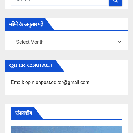
महिने के अनुसार पढ़ें
महिने
के
अनुसार
QUICK CONTACT
पढ़ें
Email: opinionpost.editor@gmail.com
संपादकीय