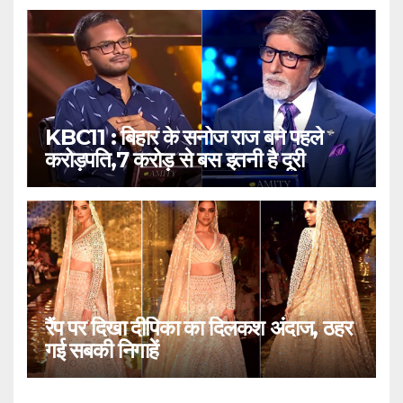
KBC11 : बिहार के सनोज राज बने पहले
करोड़पति,7 करोड़ से बस इतनी है दूरी
रैंप पर दिखा दीपिका का दिलकश अंदाज, ठहर
गई सबकी निगाहें