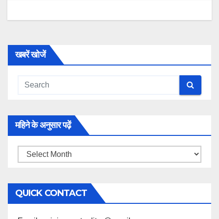
खबरें खोजें
महिने के अनुसार पढ़ें
महिने
के
अनुसार
QUICK CONTACT
पढ़ें