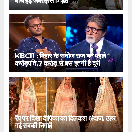
बीच हुई जबरदस्त भिड़ंत
KBC11 : बिहार के सनोज राज बने पहले
करोड़पति,7 करोड़ से बस इतनी है दूरी
रैंप पर दिखा दीपिका का दिलकश अंदाज, ठहर
गई सबकी निगाहें