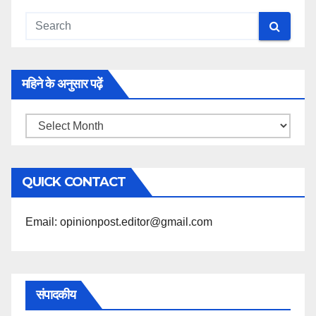
महिने के अनुसार पढ़ें
महिने
के
अनुसार
QUICK CONTACT
पढ़ें
Email: opinionpost.editor@gmail.com
संपादकीय