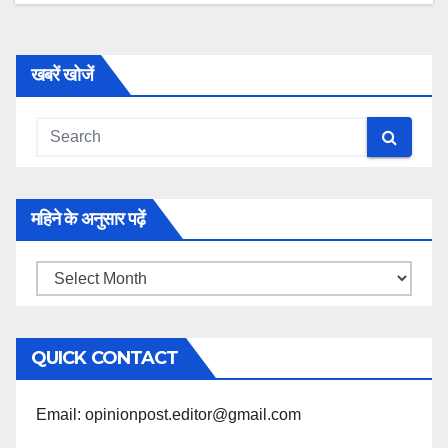
खबरें खोजें
महिने के अनुसार पढ़ें
महिने
के
अनुसार
QUICK CONTACT
पढ़ें
Email: opinionpost.editor@gmail.com