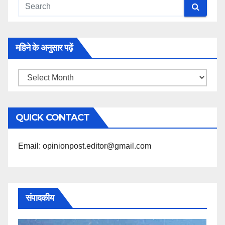
महिने के अनुसार पढ़ें
महिने
के
अनुसार
QUICK CONTACT
पढ़ें
Email: opinionpost.editor@gmail.com
संपादकीय