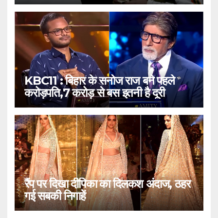
KBC11 : बिहार के सनोज राज बने पहले
करोड़पति,7 करोड़ से बस इतनी है दूरी
रैंप पर दिखा दीपिका का दिलकश अंदाज, ठहर
गई सबकी निगाहें