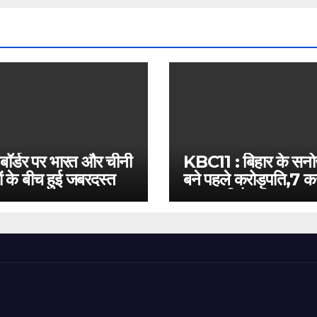
 बॉर्डर पर भारत और चीनी
KBC11 : बिहार के सन
ं के बीच हुई जबरदस्त
बने पहले करोड़पति,7 कर
बस इतनी है दूरी