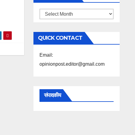
महिने
के
अनुसार
QUICK CONTACT
पढ़ें
Email:
opinionpost.editor@gmail.com
संपादकीय