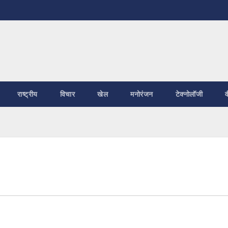
राष्ट्रीय
विचार
खेल
मनोरंजन
टेक्नोलॉजी
व