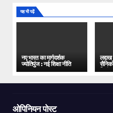
यह भी पढ़ें
नए भारत का मार्गदर्शक
लद्दाख
ज्योतिपुंज : नई शिक्षा नीति
सैनिको
2020
भिड़ंत
ओपिनियन पोस्ट