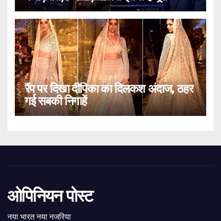
रैंप पर दिखा दीपिका का दिलकश अंदाज, ठहर
गई सबकी निगाहें
ओपिनियन पोस्ट
नया भारत नया नजरिया