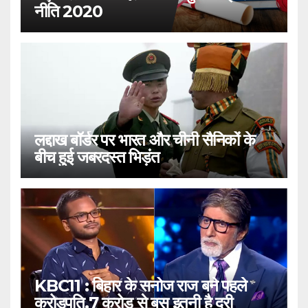
नीति 2020
लद्दाख बॉर्डर पर भारत और चीनी सैनिकों के
बीच हुई जबरदस्त भिड़ंत
KBC11 : बिहार के सनोज राज बने पहले
करोड़पति,7 करोड़ से बस इतनी है दूरी