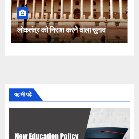
कहीं यह सीजेआई के खिलाफ साजिश त
ा चुनाव
नहीं!
यह भी पढ़ें