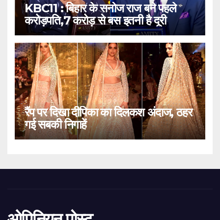
KBC11 : बिहार के सनोज राज बने पहले
करोड़पति,7 करोड़ से बस इतनी है दूरी
रैंप पर दिखा दीपिका का दिलकश अंदाज, ठहर
गई सबकी निगाहें
ओपिनियन पोस्ट