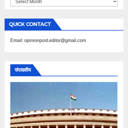
महिने
के
अनुसार
QUICK CONTACT
पढ़ें
Email: opinionpost.editor@gmail.com
संपादकीय