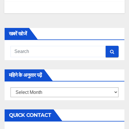
खबरें खोजें
महिने के अनुसार पढ़ें
महिने
के
अनुसार
QUICK CONTACT
पढ़ें