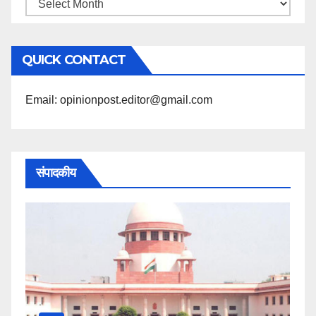
महिने
के
अनुसार
QUICK CONTACT
पढ़ें
Email: opinionpost.editor@gmail.com
संपादकीय