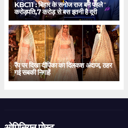
KBC11 : बिहार के सनोज राज बने पहले
करोड़पति,7 करोड़ से बस इतनी है दूरी
रैंप पर दिखा दीपिका का दिलकश अंदाज, ठहर
गई सबकी निगाहें
ओपिनियन पोस्ट