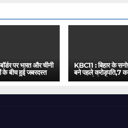
 बॉर्डर पर भारत और चीनी
KBC11 : बिहार के सन
ं के बीच हुई जबरदस्त
बने पहले करोड़पति,7 कर
बस इतनी है दूरी