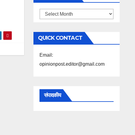
महिने
के
अनुसार
QUICK CONTACT
पढ़ें
Email:
opinionpost.editor@gmail.com
संपादकीय