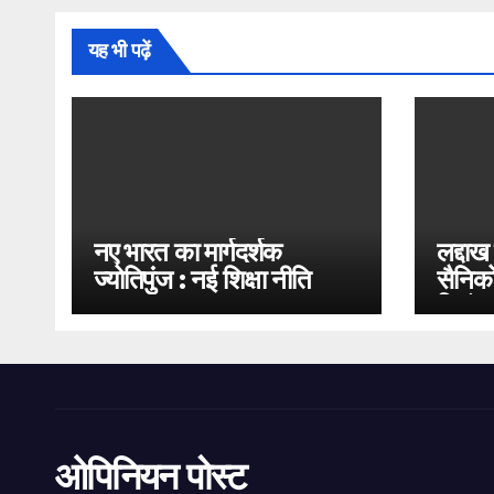
यह भी पढ़ें
नए भारत का मार्गदर्शक
लद्दाख
ज्योतिपुंज : नई शिक्षा नीति
सैनिको
2020
भिड़ंत
ओपिनियन पोस्ट