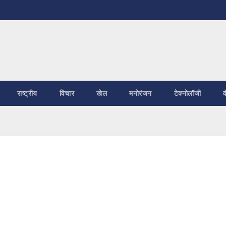
राष्ट्रीय
विचार
खेल
मनोरंजन
टेक्नोलॉजी
व