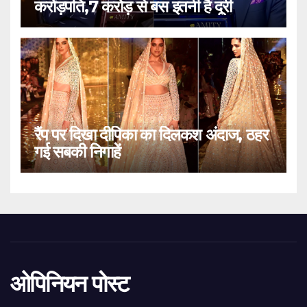
करोड़पति,7 करोड़ से बस इतनी है दूरी
रैंप पर दिखा दीपिका का दिलकश अंदाज, ठहर
गई सबकी निगाहें
ओपिनियन पोस्ट