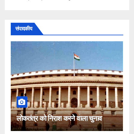
संपादकीय
कहीं यह सीजेआई के खिलाफ साजिश तो
 चुनाव
नहीं!