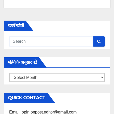
खबरें खोजें
महिने के अनुसार पढ़ें
महिने
के
अनुसार
QUICK CONTACT
पढ़ें
Email: opinionpost.editor@gmail.com