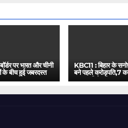
 बॉर्डर पर भारत और चीनी
KBC11 : बिहार के सन
ं के बीच हुई जबरदस्त
बने पहले करोड़पति,7 कर
बस इतनी है दूरी