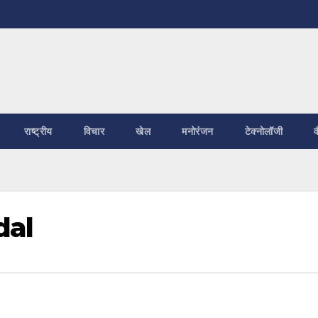
राष्ट्रीय
विचार
खेल
मनोरंजन
टेक्नोलॉजी
व
dal