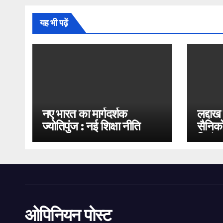
यह भी पढ़ें
नए भारत का मार्गदर्शक
लद्दाख
ज्योतिपुंज : नई शिक्षा नीति
सैनिको
2020
भिड़ंत
ओपिनियन पोस्ट