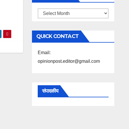
महिने
के
अनुसार
QUICK CONTACT
पढ़ें
Email:
opinionpost.editor@gmail.com
संपादकीय