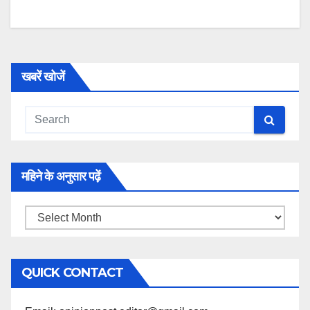
खबरें खोजें
महिने के अनुसार पढ़ें
महिने
के
अनुसार
QUICK CONTACT
पढ़ें