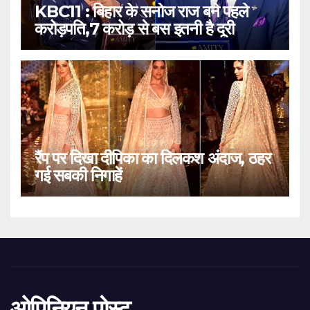
KBC11 : बिहार के सनोज राज बने पहले
करोड़पति,7 करोड़ से बस इतनी है दूरी
रैंप पर दिखा दीपिका का दिलकश अंदाज, ठहर
गई सबकी निगाहें
ओपिनियन पोस्ट