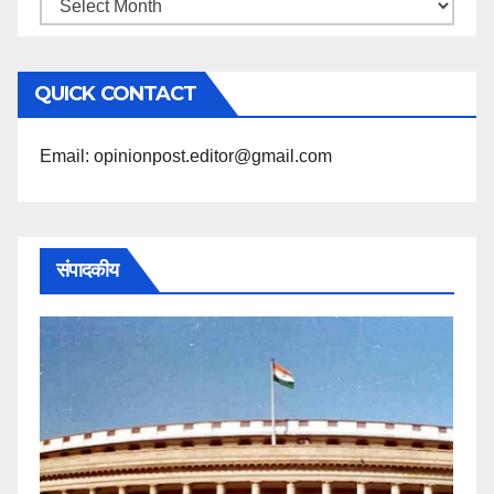
महिने
के
अनुसार
QUICK CONTACT
पढ़ें
Email: opinionpost.editor@gmail.com
संपादकीय