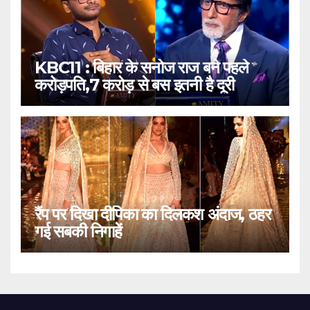
KBC11 : बिहार के सनोज राज बने पहले
करोड़पति,7 करोड़ से बस इतनी है दूरी
रैंप पर दिखा दीपिका का दिलकश अंदाज, ठहर
गई सबकी निगाहें