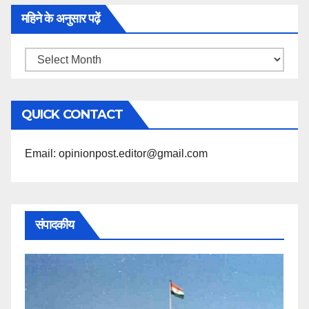
महिने के अनुसार पढ़ें
महिने
के
अनुसार
QUICK CONTACT
पढ़ें
Email: opinionpost.editor@gmail.com
संपादकीय