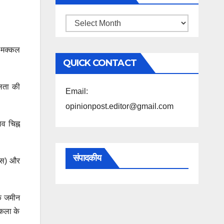
महिने
के
ा मक्कल
अनुसार
QUICK CONTACT
पढ़ें
लिता की
Email:
opinionpost.editor@gmail.com
व चिह्न
संपादकीय
ीएस) और
िक जमीन
िकला के