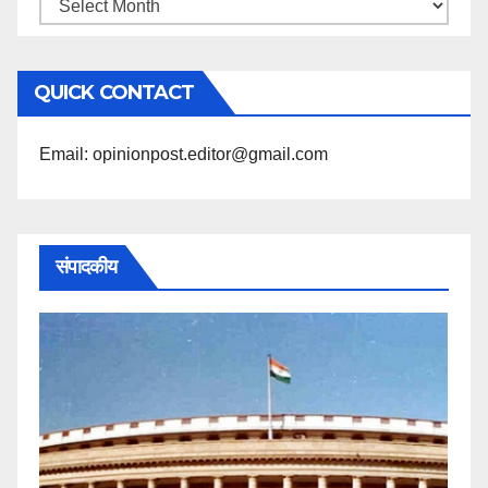
महिने
के
अनुसार
QUICK CONTACT
पढ़ें
Email: opinionpost.editor@gmail.com
संपादकीय