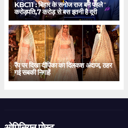
KBC11 : बिहार के सनोज राज बने पहले
करोड़पति,7 करोड़ से बस इतनी है दूरी
रैंप पर दिखा दीपिका का दिलकश अंदाज, ठहर
गई सबकी निगाहें
ओपिनियन पोस्ट