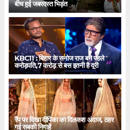
बीच हुई जबरदस्त भिड़ंत
KBC11 : बिहार के सनोज राज बने पहले
करोड़पति,7 करोड़ से बस इतनी है दूरी
रैंप पर दिखा दीपिका का दिलकश अंदाज, ठहर
गई सबकी निगाहें