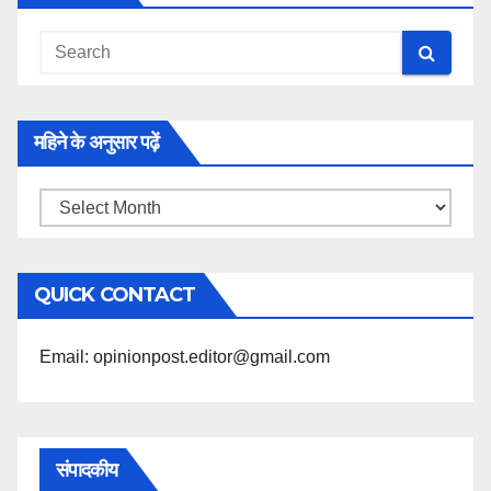
महिने के अनुसार पढ़ें
महिने
के
अनुसार
QUICK CONTACT
पढ़ें
Email: opinionpost.editor@gmail.com
संपादकीय