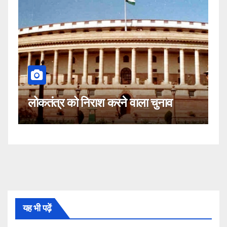
कहीं यह सीजेआई के खिलाफ साजिश त
ा चुनाव
नहीं!
यह भी पढ़ें