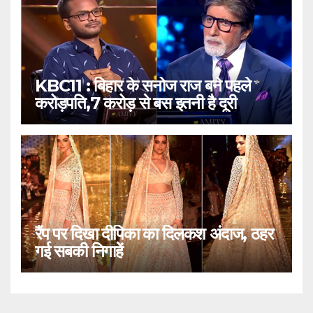
KBC11 : बिहार के सनोज राज बने पहले
करोड़पति,7 करोड़ से बस इतनी है दूरी
रैंप पर दिखा दीपिका का दिलकश अंदाज, ठहर
गई सबकी निगाहें