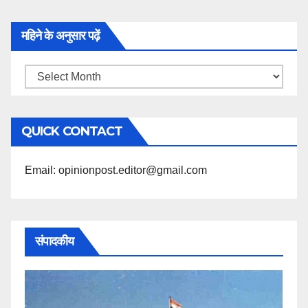
महिने के अनुसार पढ़ें
महिने
के
अनुसार
QUICK CONTACT
पढ़ें
Email: opinionpost.editor@gmail.com
संपादकीय