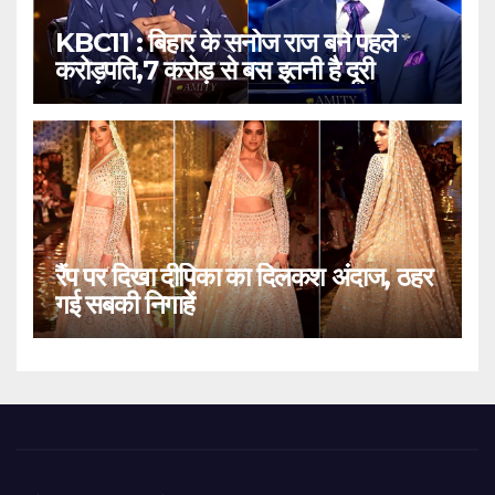
KBC11 : बिहार के सनोज राज बने पहले
करोड़पति,7 करोड़ से बस इतनी है दूरी
रैंप पर दिखा दीपिका का दिलकश अंदाज, ठहर
गई सबकी निगाहें