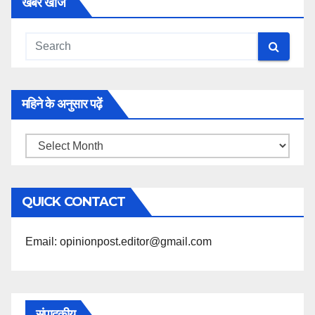
खबरें खोजें
महिने के अनुसार पढ़ें
महिने
के
अनुसार
QUICK CONTACT
पढ़ें
Email: opinionpost.editor@gmail.com
संपादकीय