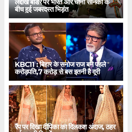
लद्दाख बॉर्डर पर भारत और चीनी सैनिकों के
बीच हुई जबरदस्त भिड़ंत
KBC11 : बिहार के सनोज राज बने पहले
करोड़पति,7 करोड़ से बस इतनी है दूरी
रैंप पर दिखा दीपिका का दिलकश अंदाज, ठहर