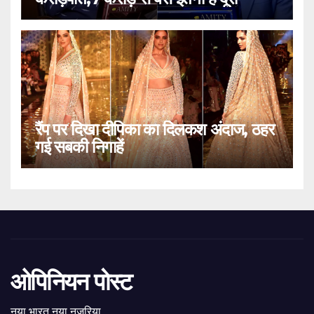
रैंप पर दिखा दीपिका का दिलकश अंदाज, ठहर
गई सबकी निगाहें
ओपिनियन पोस्ट
नया भारत नया नजरिया