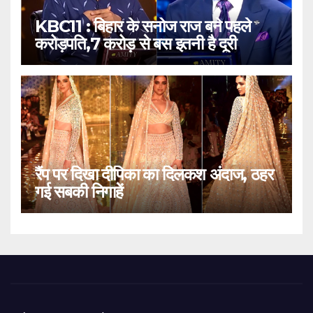
KBC11 : बिहार के सनोज राज बने पहले
करोड़पति,7 करोड़ से बस इतनी है दूरी
रैंप पर दिखा दीपिका का दिलकश अंदाज, ठहर
गई सबकी निगाहें