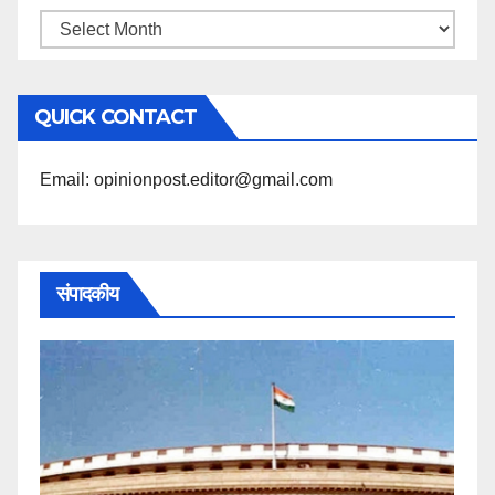
महिने
के
अनुसार
QUICK CONTACT
पढ़ें
Email: opinionpost.editor@gmail.com
संपादकीय