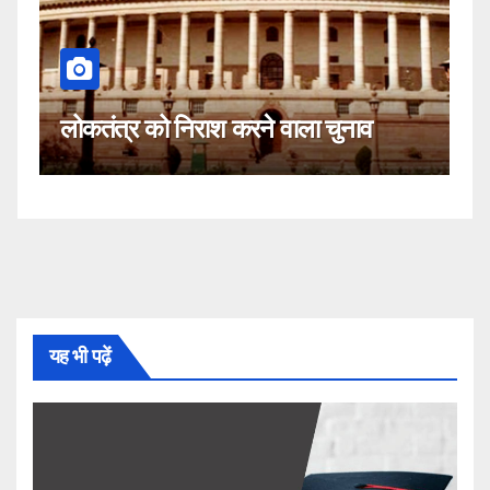
कहीं यह सीजेआई के खिलाफ साजिश त
ा चुनाव
नहीं!
यह भी पढ़ें