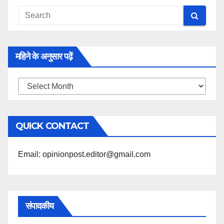
महिने के अनुसार पढ़ें
महिने
के
अनुसार
QUICK CONTACT
पढ़ें
Email: opinionpost.editor@gmail.com
संपादकीय