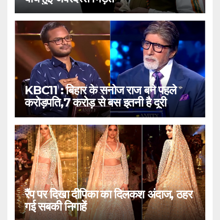
KBC11 : बिहार के सनोज राज बने पहले
करोड़पति,7 करोड़ से बस इतनी है दूरी
रैंप पर दिखा दीपिका का दिलकश अंदाज, ठहर
गई सबकी निगाहें