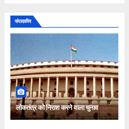
संपादकीय
कहीं यह सीजेआई के खिलाफ साजिश तो
नहीं!