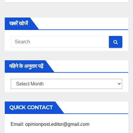
खबरें खोजें
महिने के अनुसार पढ़ें
महिने
के
अनुसार
QUICK CONTACT
पढ़ें
Email: opinionpost.editor@gmail.com