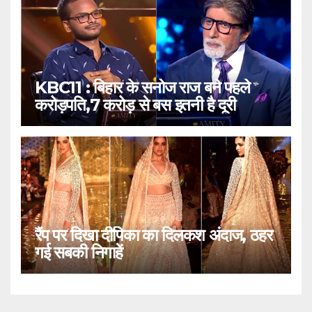
KBC11 : बिहार के सनोज राज बने पहले
करोड़पति,7 करोड़ से बस इतनी है दूरी
रैंप पर दिखा दीपिका का दिलकश अंदाज, ठहर
गई सबकी निगाहें