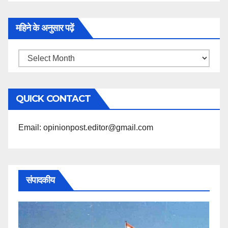
महिने के अनुसार पढ़ें
महिने
के
अनुसार
QUICK CONTACT
पढ़ें
Email: opinionpost.editor@gmail.com
संपादकीय