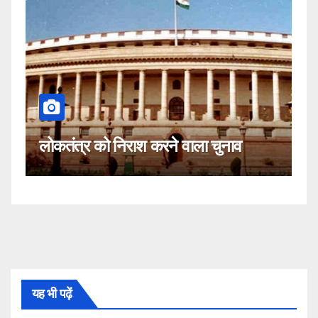
कहीं यह सीजेआई के खिलाफ साजि
वाला चुनाव
नहीं!
यह भी पढ़ें