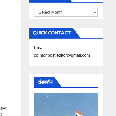
महिने
के
अनुसार
QUICK CONTACT
पढ़ें
Email:
opinionpost.editor@gmail.com
संपादकीय
 ताजा
 है।