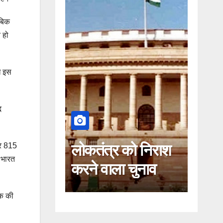
ाबिक
 हो
ध इस
द
कतंत्र को निराश
कहीं यह सीजेआई के
ार 815
 भारत
ने वाला चुनाव
खिलाफ साजिश तो
नहीं!
ंक की